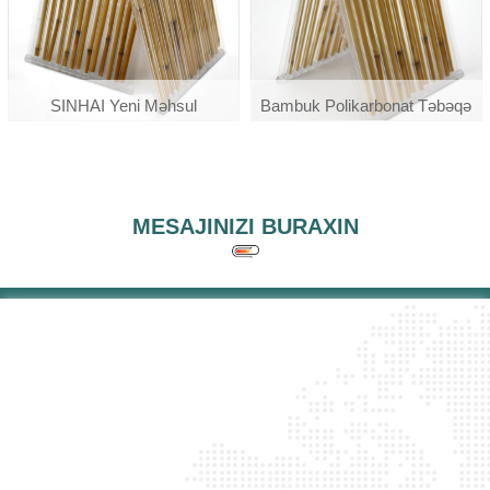
SINHAI Yeni Məhsul
Bambuk Polikarbonat Təbəqə
Polikarbonat Polibambu
Bambuk Pc Vərəqi
MESAJINIZI BURAXIN