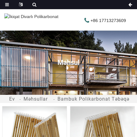
+86 17713273609
Məhsul
Ev
Məhsullar
Bambuk Polikarbonat Təbəqə