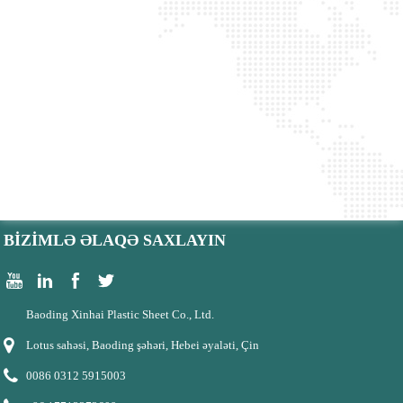
BIZIMLƏ ƏLAQƏ SAXLAYIN
Baoding Xinhai Plastic Sheet Co., Ltd.
Lotus sahəsi, Baoding şəhəri, Hebei əyaləti, Çin
0086 0312 5915003