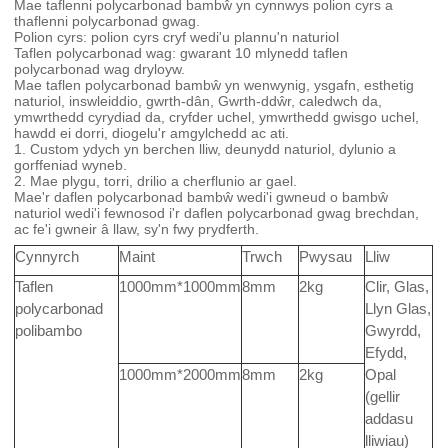
Mae taflenni polycarbonad bambŵ yn cynnwys polion cyrs a
thaflenni polycarbonad gwag.
Polion cyrs: polion cyrs cryf wedi'u plannu'n naturiol
Taflen polycarbonad wag: gwarant 10 mlynedd taflen
polycarbonad wag dryloyw.
Mae taflen polycarbonad bambŵ yn wenwynig, ysgafn, esthetig
naturiol, inswleiddio, gwrth-dân, Gwrth-ddŵr, caledwch da,
ymwrthedd cyrydiad da, cryfder uchel, ymwrthedd gwisgo uchel,
hawdd ei dorri, diogelu'r amgylchedd ac ati.
1. Custom ydych yn berchen lliw, deunydd naturiol, dylunio a
gorffeniad wyneb.
2. Mae plygu, torri, drilio a cherflunio ar gael.
Mae'r daflen polycarbonad bambŵ wedi'i gwneud o bambŵ
naturiol wedi'i fewnosod i'r daflen polycarbonad gwag brechdan,
ac fe'i gwneir â llaw, sy'n fwy prydferth.
Cynnyrch
Maint
Trwch
Pwysau
Lliw
Taflen
1000mm*1000mm
8mm
2kg
Clir, Glas,
polycarbonad
Llyn Glas,
polibambo
Gwyrdd,
Efydd,
1000mm*2000mm
8mm
2kg
Opal
(gellir
addasu
lliwiau)