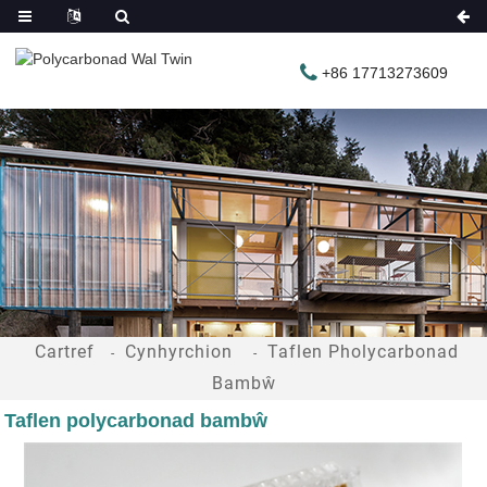
+86 17713273609
Cartref
Cynhyrchion
Taflen Pholycarbonad
Bambŵ
Taflen polycarbonad bambŵ