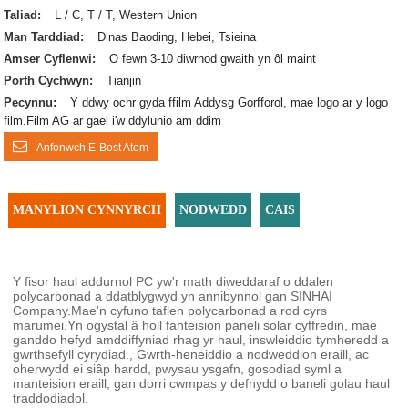
Taliad:
L / C, T / T, Western Union
Man Tarddiad:
Dinas Baoding, Hebei, Tsieina
Amser Cyflenwi:
O fewn 3-10 diwrnod gwaith yn ôl maint
Porth Cychwyn:
Tianjin
Pecynnu:
Y ddwy ochr gyda ffilm Addysg Gorfforol, mae logo ar y logo
film.Film AG ar gael i'w ddylunio am ddim
Anfonwch E-Bost Atom
MANYLION CYNNYRCH
NODWEDD
CAIS
Y fisor haul addurnol PC yw'r math diweddaraf o ddalen
polycarbonad a ddatblygwyd yn annibynnol gan SINHAI
Company.Mae'n cyfuno taflen polycarbonad a rod cyrs
marumei.Yn ogystal â holl fanteision paneli solar cyffredin, mae
ganddo hefyd amddiffyniad rhag yr haul, inswleiddio tymheredd a
gwrthsefyll cyrydiad., Gwrth-heneiddio a nodweddion eraill, ac
oherwydd ei siâp hardd, pwysau ysgafn, gosodiad syml a
manteision eraill, gan dorri cwmpas y defnydd o baneli golau haul
traddodiadol.