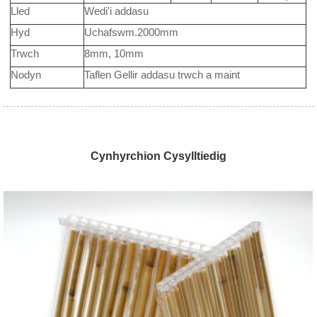
Lled
Wedi'i addasu
Hyd
Uchafswm.2000mm
Trwch
8mm, 10mm
Nodyn
Taflen Gellir addasu trwch a maint
Cynhyrchion Cysylltiedig