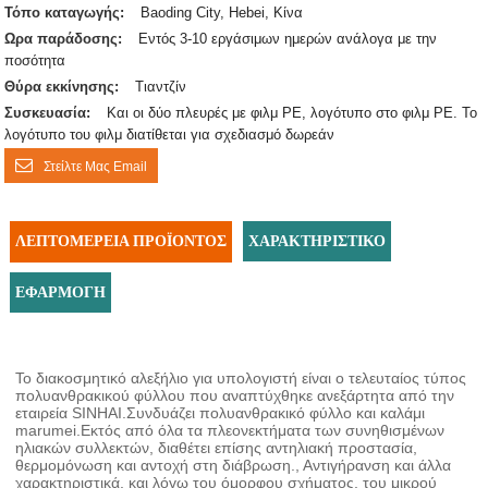
Τόπο καταγωγής:
Baoding City, Hebei, Κίνα
Ωρα παράδοσης:
Εντός 3-10 εργάσιμων ημερών ανάλογα με την
ποσότητα
Θύρα εκκίνησης:
Τιαντζίν
Συσκευασία:
Και οι δύο πλευρές με φιλμ PE, λογότυπο στο φιλμ PE. Το
λογότυπο του φιλμ διατίθεται για σχεδιασμό δωρεάν
Στείλτε Μας Email
ΛΕΠΤΟΜΈΡΕΙΑ ΠΡΟΪΌΝΤΟΣ
ΧΑΡΑΚΤΗΡΙΣΤΙΚΌ
ΕΦΑΡΜΟΓΉ
Το διακοσμητικό αλεξήλιο για υπολογιστή είναι ο τελευταίος τύπος
πολυανθρακικού φύλλου που αναπτύχθηκε ανεξάρτητα από την
εταιρεία SINHAI.Συνδυάζει πολυανθρακικό φύλλο και καλάμι
marumei.Εκτός από όλα τα πλεονεκτήματα των συνηθισμένων
ηλιακών συλλεκτών, διαθέτει επίσης αντηλιακή προστασία,
θερμομόνωση και αντοχή στη διάβρωση., Αντιγήρανση και άλλα
χαρακτηριστικά, και λόγω του όμορφου σχήματος, του μικρού