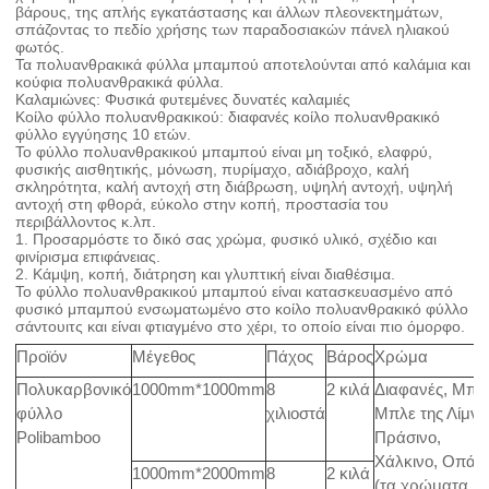
βάρους, της απλής εγκατάστασης και άλλων πλεονεκτημάτων,
σπάζοντας το πεδίο χρήσης των παραδοσιακών πάνελ ηλιακού
φωτός.
Τα πολυανθρακικά φύλλα μπαμπού αποτελούνται από καλάμια και
κούφια πολυανθρακικά φύλλα.
Καλαμιώνες: Φυσικά φυτεμένες δυνατές καλαμιές
Κοίλο φύλλο πολυανθρακικού: διαφανές κοίλο πολυανθρακικό
φύλλο εγγύησης 10 ετών.
Το φύλλο πολυανθρακικού μπαμπού είναι μη τοξικό, ελαφρύ,
φυσικής αισθητικής, μόνωση, πυρίμαχο, αδιάβροχο, καλή
σκληρότητα, καλή αντοχή στη διάβρωση, υψηλή αντοχή, υψηλή
αντοχή στη φθορά, εύκολο στην κοπή, προστασία του
περιβάλλοντος κ.λπ.
1. Προσαρμόστε το δικό σας χρώμα, φυσικό υλικό, σχέδιο και
φινίρισμα επιφάνειας.
2. Κάμψη, κοπή, διάτρηση και γλυπτική είναι διαθέσιμα.
Το φύλλο πολυανθρακικού μπαμπού είναι κατασκευασμένο από
φυσικό μπαμπού ενσωματωμένο στο κοίλο πολυανθρακικό φύλλο
σάντουιτς και είναι φτιαγμένο στο χέρι, το οποίο είναι πιο όμορφο.
Προϊόν
Μέγεθος
Πάχος
Βάρος
Χρώμα
Πολυκαρβονικό
1000mm*1000mm
8
2 κιλά
Διαφανές, Μπλ
φύλλο
χιλιοστά
Μπλε της Λίμνη
Polibamboo
Πράσινο,
Χάλκινο, Οπάλ
1000mm*2000mm
8
2 κιλά
(τα χρώματα