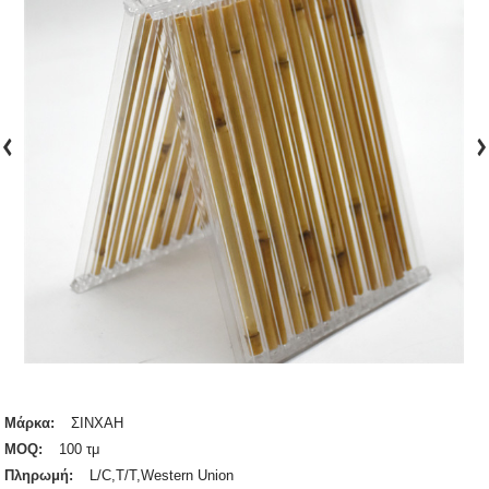
Μάρκα:
ΣΙΝΧΑΗ
MOQ:
100 τμ
Πληρωμή:
L/C,T/T,Western Union