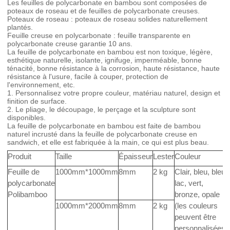
Les feuilles de polycarbonate en bambou sont composées de
poteaux de roseau et de feuilles de polycarbonate creuses.
Poteaux de roseau : poteaux de roseau solides naturellement
plantés.
Feuille creuse en polycarbonate : feuille transparente en
polycarbonate creuse garantie 10 ans.
La feuille de polycarbonate en bambou est non toxique, légère,
esthétique naturelle, isolante, ignifuge, imperméable, bonne
ténacité, bonne résistance à la corrosion, haute résistance, haute
résistance à l'usure, facile à couper, protection de
l'environnement, etc.
1. Personnalisez votre propre couleur, matériau naturel, design et
finition de surface.
2. Le pliage, le découpage, le perçage et la sculpture sont
disponibles.
La feuille de polycarbonate en bambou est faite de bambou
naturel incrusté dans la feuille de polycarbonate creuse en
sandwich, et elle est fabriquée à la main, ce qui est plus beau.
Produit
Taille
Épaisseur
Lester
Couleur
Feuille de
1000mm*1000mm
8mm
2 kg
Clair, bleu, bleu
polycarbonate
lac, vert,
Polibamboo
bronze, opale
1000mm*2000mm
8mm
2 kg
(les couleurs
peuvent être
personnalisées)