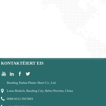
KONTAKTÉIERT EIS
Baoding Xinhai Plastic Sheet Co., Ltd.
Lotus Beräich, Baoding City, Hebei Provënz, China
0086 0312 5915003