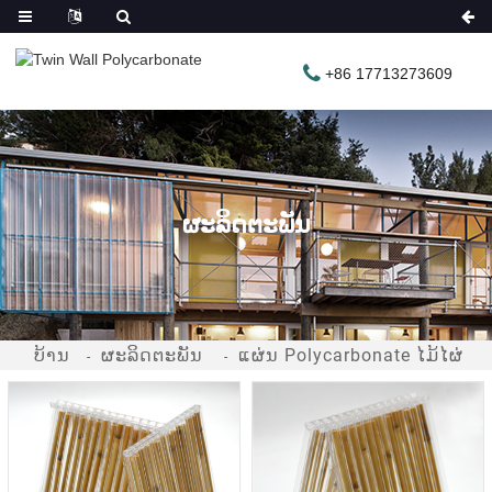
+86 17713273609
ຜະ​ລິດ​ຕະ​ພັນ
ບ້ານ
ຜະລິດຕະພັນ
ແຜ່ນ Polycarbonate ໄມ້ໄຜ່