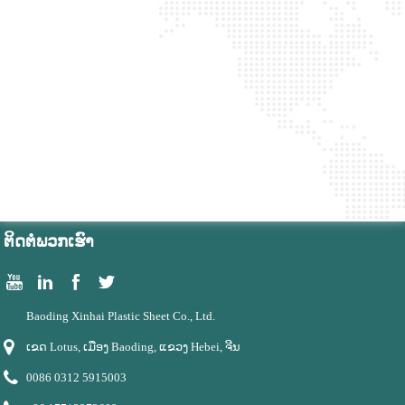
ຕິດ​ຕໍ່​ພວກ​ເຮົາ
Baoding Xinhai Plastic Sheet Co., Ltd.
ເຂດ Lotus, ເມືອງ Baoding, ແຂວງ Hebei, ຈີນ
0086 0312 5915003