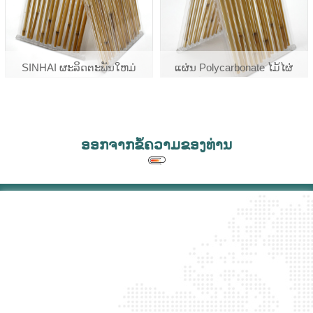
SINHAI ຜະລິດຕະພັນໃຫມ່
ແຜ່ນ Polycarbonate ໄມ້ໄຜ່
Polycarbonate Polibambu ແຜ່ນ
ໄມ້ໄຜ່ Pc
ອອກຈາກຂໍ້ຄວາມຂອງທ່ານ