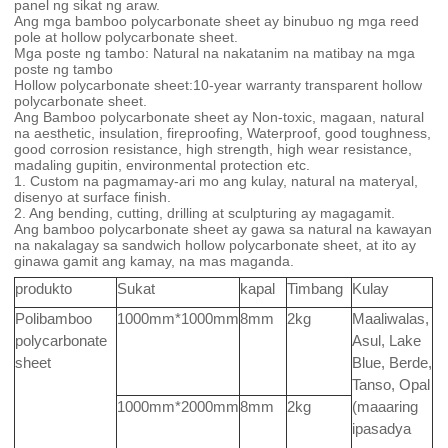
panel ng sikat ng araw.
Ang mga bamboo polycarbonate sheet ay binubuo ng mga reed
pole at hollow polycarbonate sheet.
Mga poste ng tambo: Natural na nakatanim na matibay na mga
poste ng tambo
Hollow polycarbonate sheet:10-year warranty transparent hollow
polycarbonate sheet.
Ang Bamboo polycarbonate sheet ay Non-toxic, magaan, natural
na aesthetic, insulation, fireproofing, Waterproof, good toughness,
good corrosion resistance, high strength, high wear resistance,
madaling gupitin, environmental protection etc.
1. Custom na pagmamay-ari mo ang kulay, natural na materyal,
disenyo at surface finish.
2. Ang bending, cutting, drilling at sculpturing ay magagamit.
Ang bamboo polycarbonate sheet ay gawa sa natural na kawayan
na nakalagay sa sandwich hollow polycarbonate sheet, at ito ay
ginawa gamit ang kamay, na mas maganda.
produkto
Sukat
kapal
Timbang
Kulay
Polibamboo
1000mm*1000mm
8mm
2kg
Maaliwalas,
polycarbonate
Asul, Lake
sheet
Blue, Berde,
Tanso, Opal
1000mm*2000mm
8mm
2kg
(maaaring
ipasadya