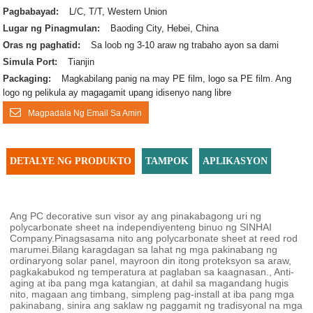
Pagbabayad:
L/C, T/T, Western Union
Lugar ng Pinagmulan:
Baoding City, Hebei, China
Oras ng paghatid:
Sa loob ng 3-10 araw ng trabaho ayon sa dami
Simula Port:
Tianjin
Packaging:
Magkabilang panig na may PE film, logo sa PE film. Ang
logo ng pelikula ay magagamit upang idisenyo nang libre
Magpadala Ng Email Sa Amin
DETALYE NG PRODUKTO
TAMPOK
APLIKASYON
Ang PC decorative sun visor ay ang pinakabagong uri ng
polycarbonate sheet na independiyenteng binuo ng SINHAI
Company.Pinagsasama nito ang polycarbonate sheet at reed rod
marumei.Bilang karagdagan sa lahat ng mga pakinabang ng
ordinaryong solar panel, mayroon din itong proteksyon sa araw,
pagkakabukod ng temperatura at paglaban sa kaagnasan., Anti-
aging at iba pang mga katangian, at dahil sa magandang hugis
nito, magaan ang timbang, simpleng pag-install at iba pang mga
pakinabang, sinira ang saklaw ng paggamit ng tradisyonal na mga