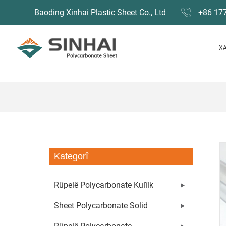
Baoding Xinhai Plastic Sheet Co., Ltd
+86 17
X
Kategorî
Rûpelê Polycarbonate Kulîlk
Sheet Polycarbonate Solid