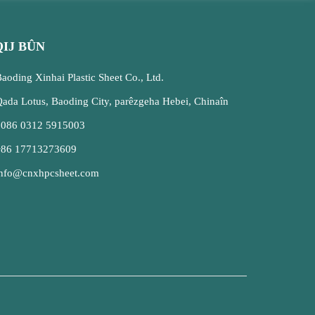
IJ BÛN
aoding Xinhai Plastic Sheet Co., Ltd.
ada Lotus, Baoding City, parêzgeha Hebei, Chinaîn
0086 0312 5915003
+86 17713273609
info@cnxhpcsheet.com