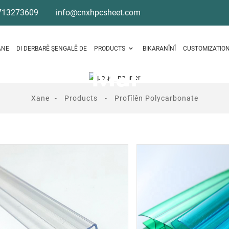
713273609
info@cnxhpcsheet.com
ANE
DI DERBARÊ ŞENGALÊ DE
PRODUCTS
BIKARANÎNÎ
CUSTOMIZATIO
Mal
Xane
Products
Profîlên Polycarbonate