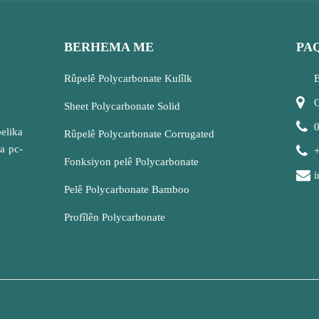
BERHEMA ME
PAQ
Rûpelê Polycarbonate Kulîlk
B
Q
Sheet Polycarbonate Solid
elika
Rûpelê Polycarbonate Corrugated
ka pc-
Fonksiyon pelê Polycarbonate
Pelê Polycarbonate Bamboo
Profîlên Polycarbonate