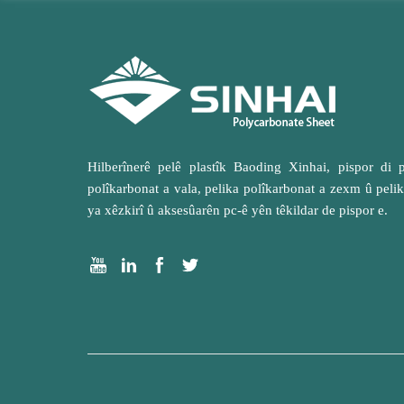
Hilberînerê pelê plastîk Baoding Xinhai, pispor di p
polîkarbonat a vala, pelika polîkarbonat a zexm û peli
ya xêzkirî û aksesûarên pc-ê yên têkildar de pispor e.