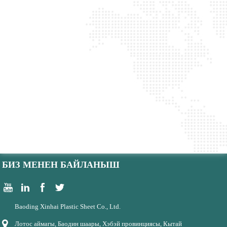
БИЗ МЕНЕН БАЙЛАНЫШ
Baoding Xinhai Plastic Sheet Co., Ltd.
Лотос аймагы, Баодин шаары, Хэбэй провинциясы, Кытай