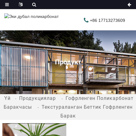
+86 17713273609
Продукт
Үй
Продукциялар
Гофрленген Поликарбонат
Баракчасы
Текстураланган Беттик Гофрленген
Барак