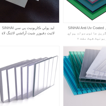
SINHAI Anti Uv Coated شامل ڪيو
SINHAI ليڊ پولي ڪاربونيٽ پي سي
گرين هائوس سولڊ پولي
لائيٽ ڊفيوزر شيٽ آرائشي لائٽنگ لاءِ
بونيٽ شيٽ مفت ۾