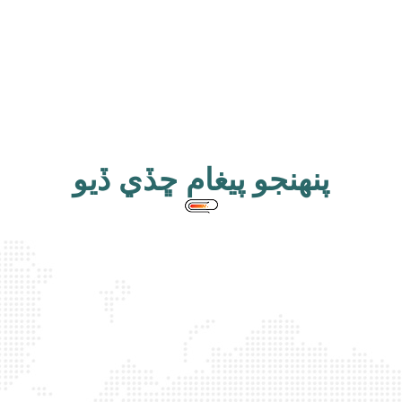
پنهنجو پيغام ڇڏي ڏيو