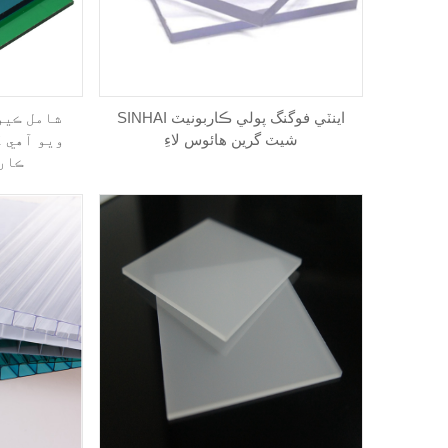
SINHAI اينٽي فوگنگ پولي ڪاربونيٽ
شيٽ گرين هائوس لاءِ
ويو آهي 
ڪار