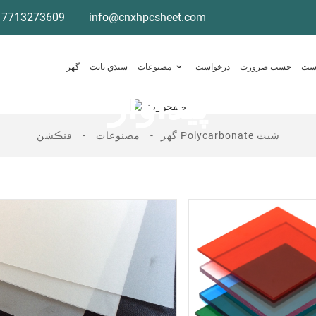
17713273609
info@cnxhpcsheet.com
است
حسب ضرورت
درخواست
مصنوعات
سنڌي بابت
گهر
پيداوار
فنڪشن Polycarbonate شيٽ
گهر
مصنوعات