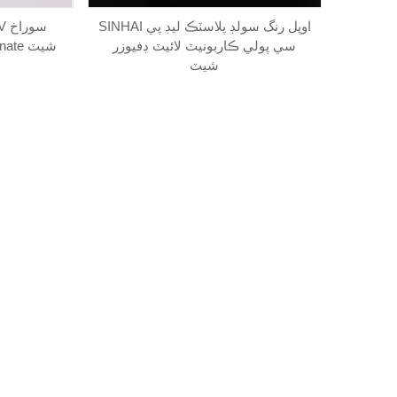
SINHAI اوپل رنگ سولڊ پلاسٽڪ ليڊ پي
سي پولي ڪاربونيٽ لائيٽ ڊفيوزر
Lexan پلاسٽڪ Polycarbonate شيٽ
شيٽ