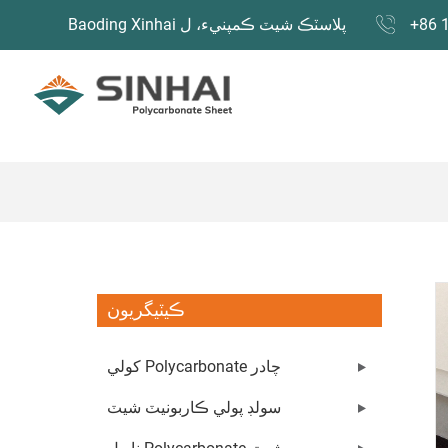
+86 
Baoding Xinhai پلاسٽڪ شيٽ ڪمپنيء، ل
ڪيٽيگريون
کولي Polycarbonate چادر
سولڊ پولي ڪاربونيٽ شيٽ