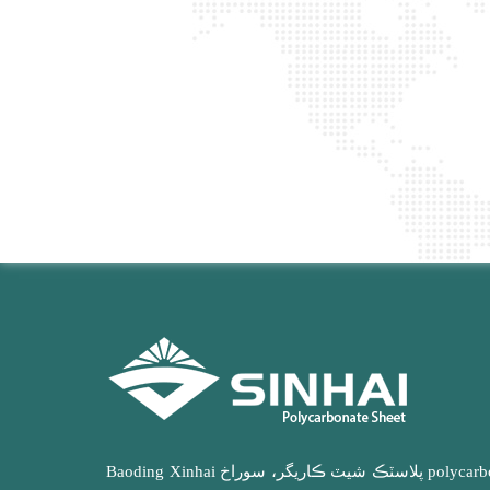
Baoding Xinhai پلاسٽڪ شيٽ ڪاريگر، سوراخ polycarbonate