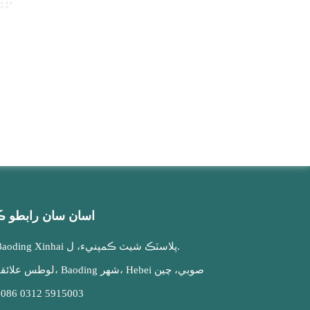
اسان سان رابطو ڪ
Baoding Xinhai پلاسٽڪ شيٽ ڪمپنيء، ل.
لوطس علائقو، Baoding شهر، Hebei صوبي، چين
0086 0312 5915003