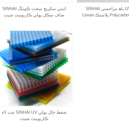
SINHAI باھ مزاحمتي UV سوراخ
SINHAI اينٽي سکريچ سخت ڪوٽنگ
صاف سڪل پولي ڪاربونيٽ شيٽ
ڇت لاءِ SINHAI UV تحفظ خال پولي
ڪاربونيٽ شيٽ