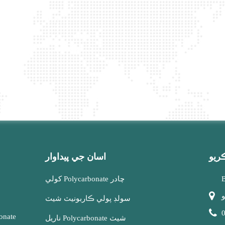
ريو
اسان جي پيداوار
کولي Polycarbonate چادر
سولڊ پولي ڪاربونيٽ شيٽ
ناريل Polycarbonate شيٽ