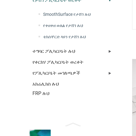
የታሸገ ፖሊካርቦኔት ወረቀት
SmoothSurface የታሸገ ሉህ
የቀዘቀዘ ወለል የታሸገ ሉህ
ቴክስቸርድ ላዩን የታሸገ ሉህ
ተግባር ፖሊካርቦኔት ሉህ
የቀርከሃ ፖሊካርቦኔት ወረቀት
የፖሊካርቦኔት መገለጫዎች
አክሬሊክስ ሉህ
FRP ሉህ