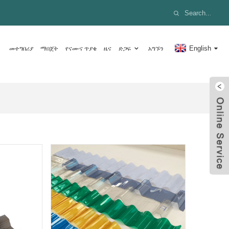
English
መተግበሪያ
ማበጀት
የናሙና ጥያቄ
ዜና
ድጋፍ
አግኙን