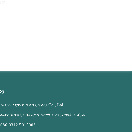
ኙን
ባኦዲንግ ዢንሃይ ፕላስቲክ ሉህ Co., Ltd.
የሎተስ አካባቢ ፣ ባኦዲንግ ከተማ ፣ ሄቤይ ግዛት ፣ ቻይና
0086 0312 5915003