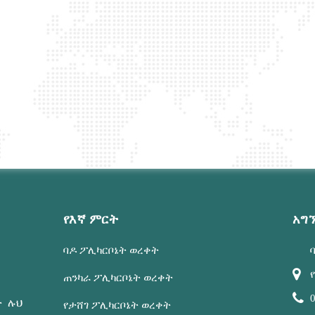
የእኛ ምርት
አግ
ባዶ ፖሊካርቦኔት ወረቀት
ጠንካራ ፖሊካርቦኔት ወረቀት
ት ሉህ
የታሸገ ፖሊካርቦኔት ወረቀት