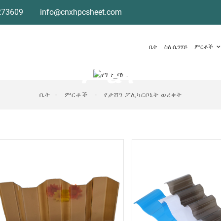
273609
info@cnxhpcsheet.com
ቤት
ስለ ሲንሃይ
ምርቶች
ምርት
ቤት
ምርቶች
የታሸገ ፖሊካርቦኔት ወረቀት