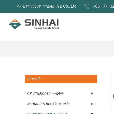
ባኦዲንግ ዢንሃይ ፕላስቲክ ሉህ Co., Ltd
+86 17713
ምድቦች
ባዶ ፖሊካርቦኔት ወረቀት
ጠንካራ ፖሊካርቦኔት ወረቀት