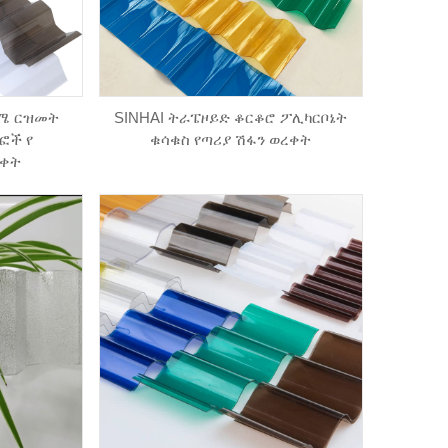
ሚሜ ርዝመት
SINHAI ትራፔዞይድ ቆርቆሮ ፖሊካርቦኔት
ፎች የ
ቁሳቁስ የጣሪያ ሽፋን ወረቀት
ረቀት