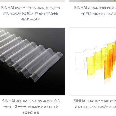
SINHAI ከፍተኛ ጥንካሬ ወጪ ውጤታማ
SINHAI አሳላፊ ቴክስቸርድ
ፖሊካርቦኔት ኮሮጆው ሞገድ የፕላስቲክ
የሰማይ ብርሃን የጣሪያ
ጣሪያ ወረቀት
SINHAI ብጁ ባለ ሁለት ጎን ውርጭ 0.8
SINHAI የቆርቆሮ ግልጽ የፕ
ሚሜ - 3 ሚሜ መብራት ፖሊካርቦኔት
ሽፋን ፒሲ ፖሊካርቦኔት ቆር
ቆርቆሮ ሉህ