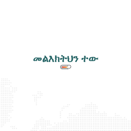
መልእክትህን ተው