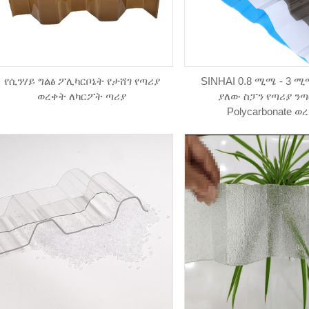
የሲንሃይ ግልፅ ፖሊካርቦኔት የታሸገ የጣሪያ
SINHAI 0.8 ሚሜ - 3 
ወረቀት ለካርፖት ጣሪያ
ያለው ስፓን የጣሪያ ንጣ
Polycarbonate ወ