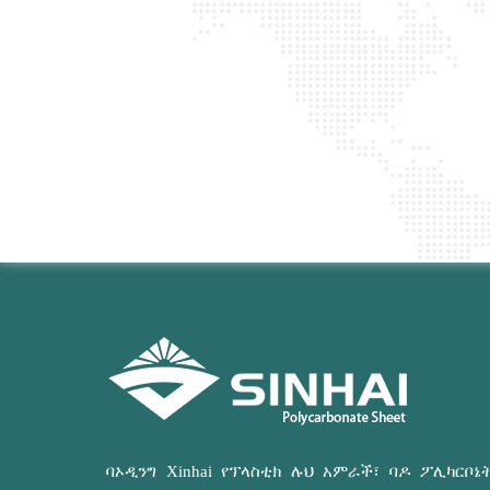
ባኦዲንግ Xinhai የፕላስቲክ ሉህ አምራች፣ ባዶ ፖሊካርቦኔ