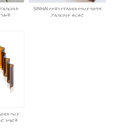
 ፖሊካርቦኔት
SINHAI የታሸገ የፕላስቲክ የጣሪያ ግድግዳ
 ፓነሎች
ፖሊካርቦኔት ቆርቆሮ
ላስቲክ ጣሪያ
ቆሮ ንጣፎች