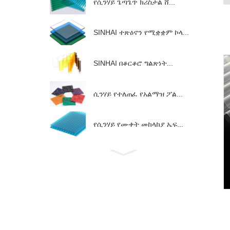
የሲንሃይ ጌጣጌጥ ክሪስታል ሸ...
SINHAI ተጽዕኖን የሚቋቋም ኮላ...
SINHAI በቆርቆሮ ግልጽነት...
ሲንሃይ የተለጠፈ የአልማዝ ፖል...
የሲንሃይ የሙቀት መከላከያ ኤፍ...