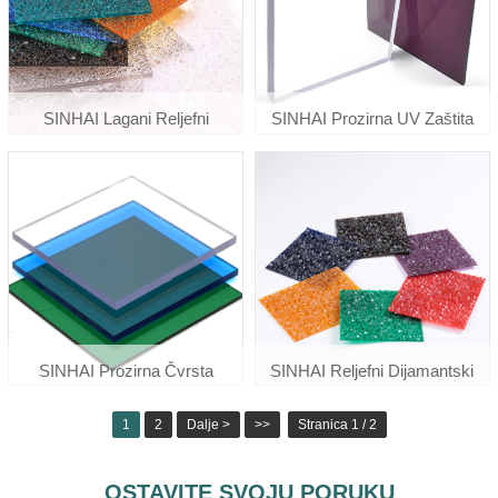
SINHAI Lagani Reljefni
SINHAI Prozirna UV Zaštita
Polikarbonatni Dijamantski Lim
Lexan Polikarbonat Čvrsti
Za Tende
Krovni Lim Cijena
SINHAI Prozirna Čvrsta
SINHAI Reljefni Dijamantski
Polikarbonatna Ploča Otporna
Polikarbonatni Lim Za Prozor
1
2
Dalje >
>>
Stranica 1 / 2
Na Udarce U Boji
Na Vratima
OSTAVITE SVOJU PORUKU