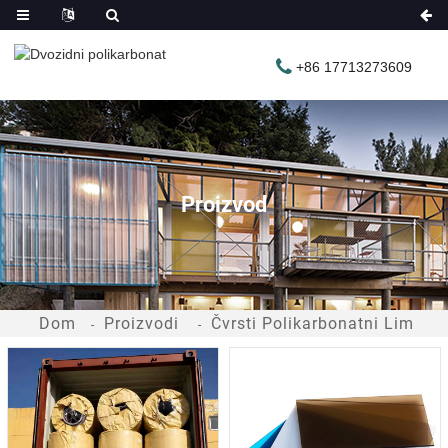
+86 17713273609
Proizvod
Dom
Proizvodi
Čvrsti Polikarbonatni Lim