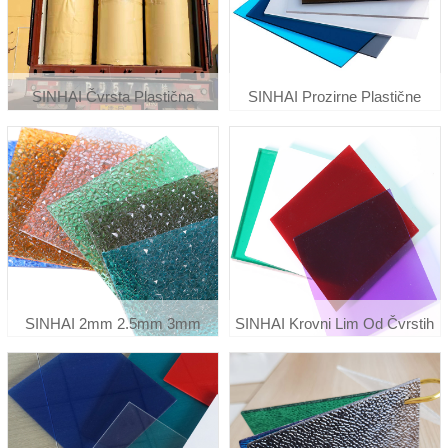
SINHAI Čvrsta Plastična
SINHAI Prozirne Plastične
Prozirna Fleksibilna Rolna Od
Polikarbonatne Krovne Ploče Za
Polikarbonata 0,8 Mm 1 Mm
Staklenike
SINHAI 2mm 2.5mm 3mm
SINHAI Krovni Lim Od Čvrstih
Reljefni Dijamantski Lexan
Polikarbonatnih Panela Koji Se
Polikarbonatni Lim
Stvrdnjavaju Protiv Grebanja