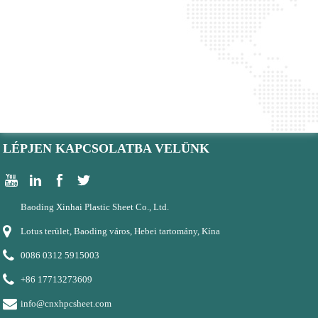
LÉPJEN KAPCSOLATBA VELÜNK
Baoding Xinhai Plastic Sheet Co., Ltd.
Lotus terület, Baoding város, Hebei tartomány, Kína
0086 0312 5915003
+86 17713273609
info@cnxhpcsheet.com