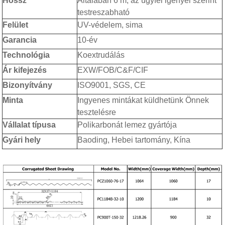
Hossz
Általában 6 m, az ügyfél igényei szerint
testreszabható
Felület
UV-védelem, sima
Garancia
10-év
Technológia
Koextrudálás
Ár kifejezés
EXW/FOB/C&F/CIF
Bizonyítvány
ISO9001, SGS, CE
Minta
Ingyenes mintákat küldhetünk Önnek
tesztelésre
Vállalat típusa
Polikarbonát lemez gyártója
Gyári hely
Baoding, Hebei tartomány, Kína