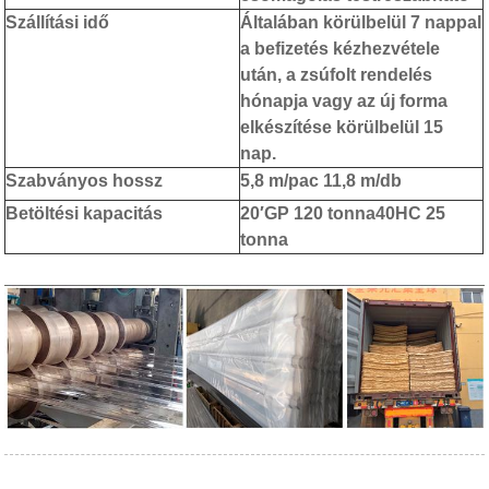
Szállítási idő
Általában körülbelül 7 nappal
a befizetés kézhezvétele
után, a zsúfolt rendelés
hónapja vagy az új forma
elkészítése körülbelül 15
nap.
Szabványos hossz
5,8 m/pac 11,8 m/db
Betöltési kapacitás
20′GP 120 tonna
40HC 25
tonna