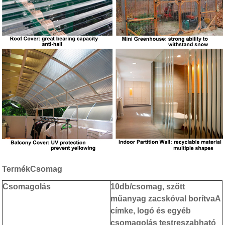
Termék
Csomag
Csomagolás
10db/csomag, szőtt
műanyag zacskóval borítva
A
címke, logó és egyéb
csomagolás testreszabható