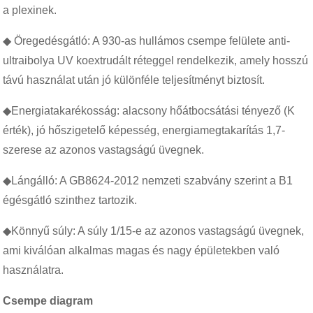
a plexinek.
◆ Öregedésgátló: A 930-as hullámos csempe felülete anti-
ultraibolya UV koextrudált réteggel rendelkezik, amely hosszú
távú használat után jó különféle teljesítményt biztosít.
◆Energiatakarékosság: alacsony hőátbocsátási tényező (K
érték), jó hőszigetelő képesség, energiamegtakarítás 1,7-
szerese az azonos vastagságú üvegnek.
◆Lángálló: A GB8624-2012 nemzeti szabvány szerint a B1
égésgátló szinthez tartozik.
◆Könnyű súly: A súly 1/15-e az azonos vastagságú üvegnek,
ami kiválóan alkalmas magas és nagy épületekben való
használatra.
Csempe diagram