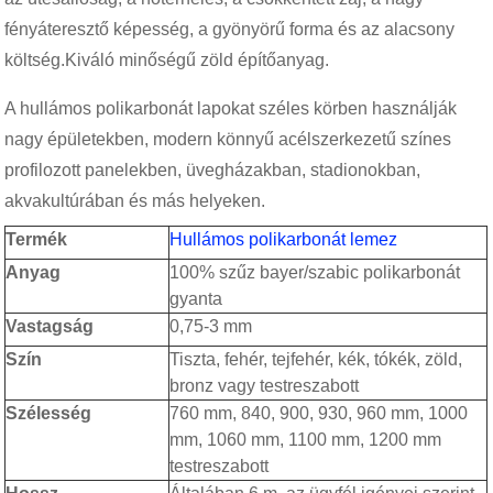
fényáteresztő képesség, a gyönyörű forma és az alacsony
költség.Kiváló minőségű zöld építőanyag.
A hullámos polikarbonát lapokat széles körben használják
nagy épületekben, modern könnyű acélszerkezetű színes
profilozott panelekben, üvegházakban, stadionokban,
akvakultúrában és más helyeken.
Termék
Hullámos polikarbonát lemez
Anyag
100% szűz bayer/szabic polikarbonát
gyanta
Vastagság
0,75-3 mm
Szín
Tiszta, fehér, tejfehér, kék, tókék, zöld,
bronz vagy testreszabott
Szélesség
760 mm, 840, 900, 930, 960 mm, 1000
mm, 1060 mm, 1100 mm, 1200 mm
testreszabott