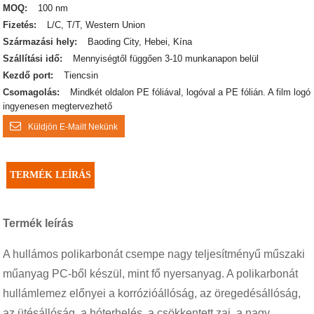
MOQ:
100 nm
Fizetés:
L/C, T/T, Western Union
Származási hely:
Baoding City, Hebei, Kína
Szállítási idő:
Mennyiségtől függően 3-10 munkanapon belül
Kezdő port:
Tiencsin
Csomagolás:
Mindkét oldalon PE fóliával, logóval a PE fólián. A film logó
ingyenesen megtervezhető
Küldjön E-Mailt Nekünk
TERMÉK LEÍRÁS
Termék leírás
A hullámos polikarbonát csempe nagy teljesítményű műszaki
műanyag PC-ből készül, mint fő nyersanyag. A polikarbonát
hullámlemez előnyei a korrózióállóság, az öregedésállóság,
az ütésállóság, a hóterhelés, a csökkentett zaj, a nagy