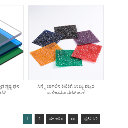
ಣ್ಣದ ಸ್ಪಷ್ಟ ಘನ
ಸಿನ್ಹೈ ಬಾಗಿಲಿನ ಕಿಟಕಿಗೆ ಉಬ್ಬು ವಜ್ರದ
ೀಟ್
ಪಾಲಿಕಾರ್ಬೊನೇಟ್ ಹಾಳೆ
1
2
ಮುಂದೆ >
>>
ಪುಟ 1/2