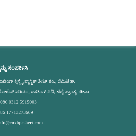
ನ್ನು ಸಂಪರ್ಕಿಸಿ
ಾಡಿಂಗ್ ಕ್ಸಿನ್ಹೈ ಪ್ಲಾಸ್ಟಿಕ್ ಶೀಟ್ ಕಂ., ಲಿಮಿಟೆಡ್.
ೋಟಸ್ ಏರಿಯಾ, ಬಾಡಿಂಗ್ ಸಿಟಿ, ಹೆಬೈ ಪ್ರಾಂತ್ಯ, ಚೀನಾ
0086 0312 5915003
+86 17713273609
info@cnxhpcsheet.com