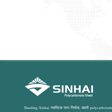
Baoding Xinhai प्लास्टिक पाना निर्माता, खाली polycarbonate