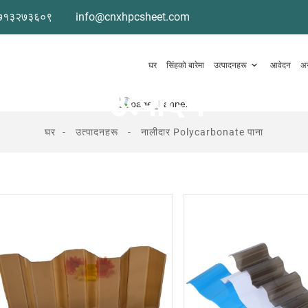
७१३२७३६०९
info@cnxhpcsheet.com
घर
सिंहको बारेमा
उत्पादनहरू
आवेदन
अ
उत्पादन
घर
उत्पादनहरू
नालीदार Polycarbonate पाना