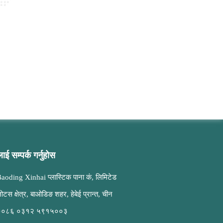
ाई सम्पर्क गर्नुहोस
aoding Xinhai प्लास्टिक पाना कं, लिमिटेड
ोटस क्षेत्र, बाओडिङ शहर, हेबेई प्रान्त, चीन
००८६ ०३१२ ५९१५००३