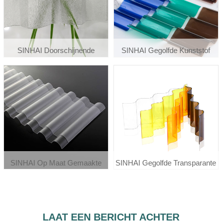
SINHAI Doorschijnende
SINHAI Gegolfde Kunststof
Getextureerde Reliëf Gegolfde
Dakplaten Van
Polycarbonaat Dakraam
Polycarbonaatplaten
Dakpanelen
SINHAI Op Maat Gemaakte
SINHAI Gegolfde Transparante
Dubbelzijdige Matte 0,8 Mm-3
Plastic Dakbedekking Pc
Mm Polycarbonaat Golfplaat
Polycarbonaat Tegels
LAAT EEN BERICHT ACHTER
Voor Verlichting