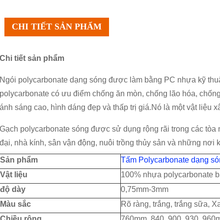
CHI TIẾT SẢN PHẨM
Chi tiết sản phẩm
Ngói polycarbonate dạng sóng được làm bằng PC nhựa kỹ thuật
polycarbonate có ưu điểm chống ăn mòn, chống lão hóa, chống va
ánh sáng cao, hình dáng đẹp và thấp trị giá.Nó là một vật liệu
Gạch polycarbonate sóng được sử dụng rộng rãi trong các tòa 
đại, nhà kính, sân vận động, nuôi trồng thủy sản và những nơi 
Sản phẩm
Tấm Polycarbonate dạng só
Vật liệu
100% nhựa polycarbonate ba
độ dày
0,75mm-3mm
Màu sắc
Rõ ràng, trắng, trắng sữa, 
Chiều rộng
760mm, 840, 900, 930, 96