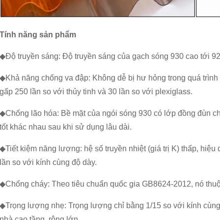
Tính năng sản phẩm
◆Độ truyền sáng: Độ truyền sáng của gạch sóng 930 cao tới 9
◆Khả năng chống va đập: Không dễ bị hư hỏng trong quá trìn
gấp 250 lần so với thủy tinh và 30 lần so với plexiglass.
◆Chống lão hóa: Bề mặt của ngói sóng 930 có lớp đồng đùn chố
tốt khác nhau sau khi sử dụng lâu dài.
◆Tiết kiệm năng lượng: hệ số truyền nhiệt (giá trị K) thấp, hiệu
lần so với kính cùng độ dày.
◆Chống cháy: Theo tiêu chuẩn quốc gia GB8624-2012, nó thuộ
◆Trọng lượng nhẹ: Trọng lượng chỉ bằng 1/15 so với kính cùng
nhà cao tầng, rộng lớn.