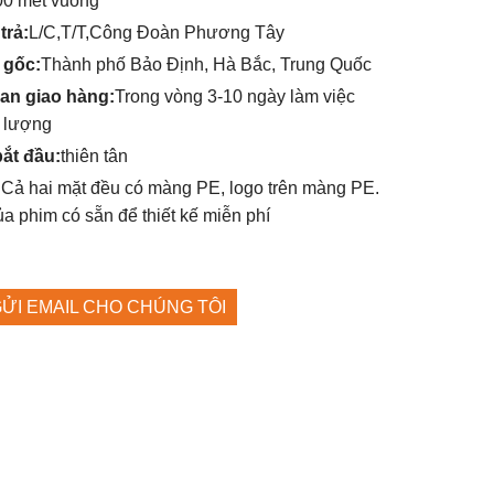
00 mét vuông
trả:
L/C,T/T,Công Đoàn Phương Tây
 gốc:
Thành phố Bảo Định, Hà Bắc, Trung Quốc
ian giao hàng:
Trong vòng 3-10 ngày làm việc
ố lượng
ắt đầu:
thiên tân
:
Cả hai mặt đều có màng PE, logo trên màng PE.
a phim có sẵn để thiết kế miễn phí
ỬI EMAIL CHO CHÚNG TÔI