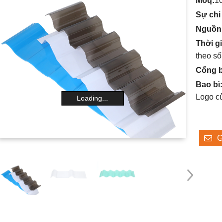
Moq:
1
Sự chi 
Nguồn
Thời g
theo s
Cổng b
Bao bì
Logo củ
Loading...
G