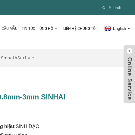
English
U CẦU MẪU
TIN TỨC
ỦNG HỘ
LIÊN HỆ CHÚNG TÔI
 SmoothSurface
 0.8mm-3mm SINHAI
 hiệu:
SINH ĐẠO