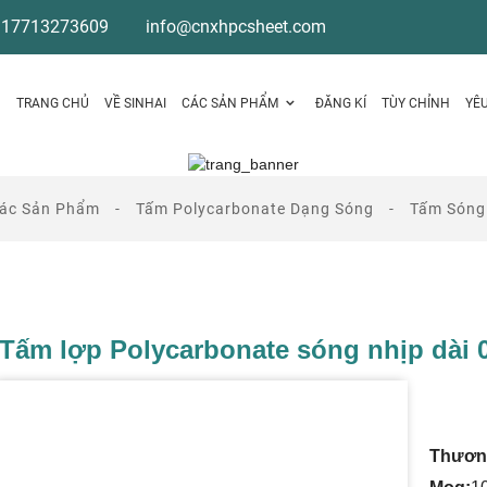
 17713273609
info@cnxhpcsheet.com
TRANG CHỦ
VỀ SINHAI
CÁC SẢN PHẨM
ĐĂNG KÍ
TÙY CHỈNH
YÊ
ác Sản Phẩm
Tấm Polycarbonate Dạng Sóng
Tấm Sóng
Tấm lợp Polycarbonate sóng nhịp dài
Thương