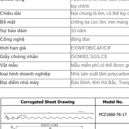
tùy chỉnh
Chiều dài
Nói chung là 6m, có thể tùy
Bề mặt
chống tia cực tím, mịn màng
Sự bảo đảm
10 năm
Công nghệ
đồng đùn
thời hạn giá
EXW/FOB/C&F/CIF
Giấy chứng nhận
ISO9001,SGS,CE
Vật mẫu
Mẫu miễn phí có thể được gử
loại hình doanh nghiệp
Nhà sản xuất tấm polycarbo
Địa điểm nhà máy
Bảo Định, tỉnh Hà Bắc, Tru