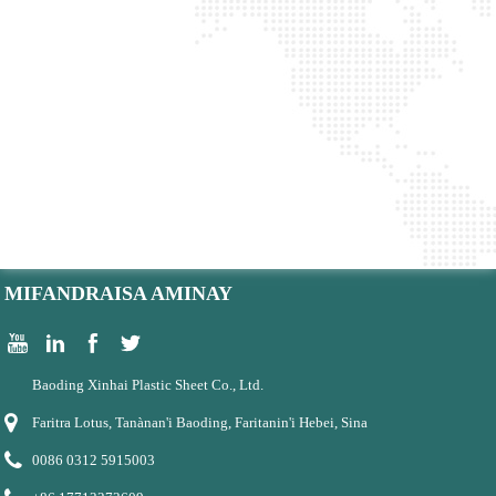
MIFANDRAISA AMINAY
Baoding Xinhai Plastic Sheet Co., Ltd.
Faritra Lotus, Tanànan'i Baoding, Faritanin'i Hebei, Sina
0086 0312 5915003