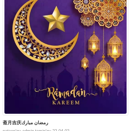
斋月吉庆رمضان مبارك
nataon'ny admin tamin'ny 22-04-02