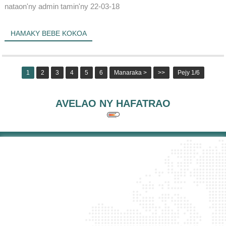
nataon'ny admin tamin'ny 22-03-18
HAMAKY BEBE KOKOA
1
2
3
4
5
6
Manaraka >
>>
Pejy 1/6
AVELAO NY HAFATRAO