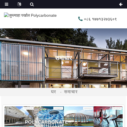
+८६ १७७१३२७३६०९
समाचार
घर
समाचार