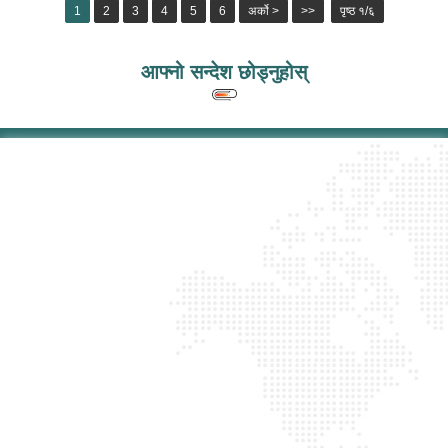
1
2
3
4
5
6
अर्को >
>>
पृष्ठ १/६
आफ्नो सन्देश छोड्नुहोस्