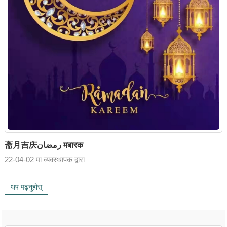
斋月吉庆رمضان मबारक
22-04-02 मा व्यवस्थापक द्वारा
थप पढ्नुहोस्